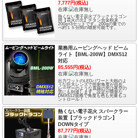
7,777円(税込)
在庫:
熱くない電子花火ブラックドラゴン
用【花火の元】チタン合金粉末
200g×3セットです。200gの量での
べ約１５分間の噴射可能です。
業務用ムービングヘッド ビーム
ライト【BML-200W】DMX512
対応
85,555円(税込)
在庫:
出力ワットのLEDパワーと大砲のよ
うな巨大レンズで照射角度が自在。
レーザーのような直線の光は夜空の
雲にも到達します。設定が簡単な
DMX512規格で角度も色も光量もコ
ントロール！
熱くない電子花火 スパークラー
装置【ブラックドラゴン】
DOWNタイプ
87,777円(税込)
在庫: