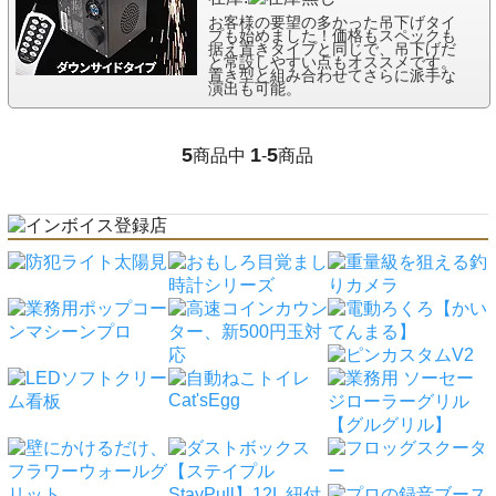
お客様の要望の多かった吊下げタイ
プも始めました！価格もスペックも
据え置きタイプと同じで、吊下げだ
と常設しやすい点もオススメです。
置き型と組み合わせてさらに派手な
演出も可能。
5
1
5
商品中
-
商品