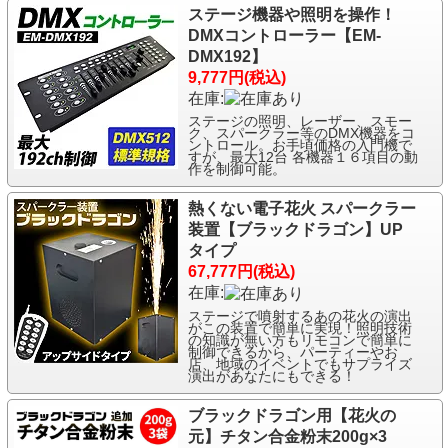
ステージ機器や照明を操作！
DMXコントローラー【EM-
DMX192】
9,777円(税込)
在庫:
ステージの照明、レーザー、スモー
ク、スパークラー等のDMX機器をコ
ントロール。お手頃価格の入門機で
すが、最大12台 各機器１６項目の動
作を制御可能。
熱くない電子花火 スパークラー
装置【ブラックドラゴン】UP
タイプ
67,777円(税込)
在庫:
ステージで噴射するあの花火の演出
がこの装置で簡単に実現！照明技術
の知識が無い方もリモコンで簡単に
制御できるから、パーティーやお
店、地域のイベントでもサプライズ
演出があなたにもできる！
ブラックドラゴン用【花火の
元】チタン合金粉末200g×3