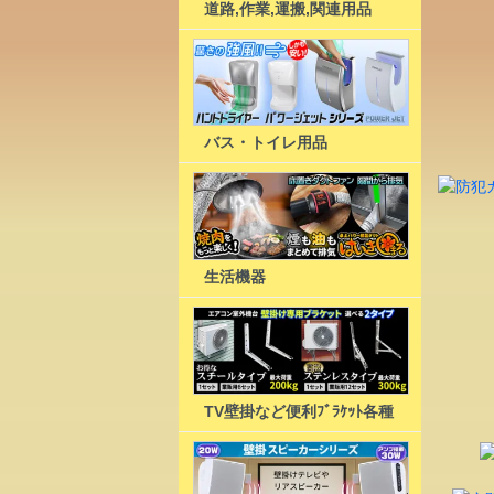
道路,作業,運搬,関連用品
バス・トイレ用品
生活機器
TV壁掛など便利ﾌﾞﾗｹｯﾄ各種