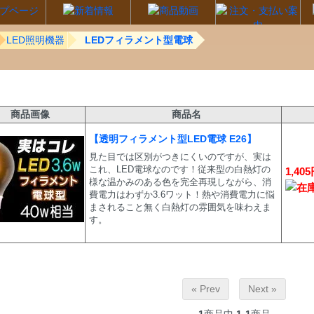
LED照明機器
LEDフィラメント型電球
商品画像
商品名
【透明フィラメント型LED電球 E26】
見た目では区別がつきにくいのですが、実は
これ、LED電球なのです！従来型の白熱灯の
1,40
様な温かみのある色を完全再現しながら、消
費電力はわずか3.6ワット！熱や消費電力に悩
まされること無く白熱灯の雰囲気を味わえま
す。
« Prev
Next »