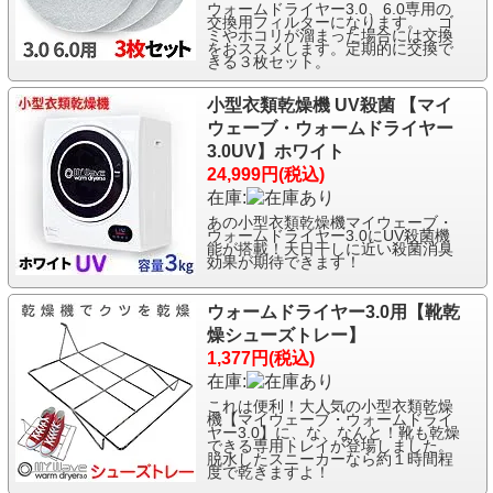
ウォームドライヤー3.0、6.0専用の
交換用フィルターになります。 ゴ
ミやホコリが溜まった場合には交換
をおススメします。定期的に交換で
きる３枚セット。
小型衣類乾燥機 UV殺菌 【マイ
ウェーブ・ウォームドライヤー
3.0UV】ホワイト
24,999円(税込)
在庫:
あの小型衣類乾燥機マイウェーブ・
ウォームドライヤー3.0にUV殺菌機
能が搭載！天日干しに近い殺菌消臭
効果が期待できます！
ウォームドライヤー3.0用【靴乾
燥シューズトレー】
1,377円(税込)
在庫:
これは便利！大人気の小型衣類乾燥
機【マイウェーブ・ウォームドライ
ヤー3.0】に、な、なんと！靴も乾燥
できる専用トレイが登場しました。
脱水したスニーカーなら約１時間程
度で乾きますよ！