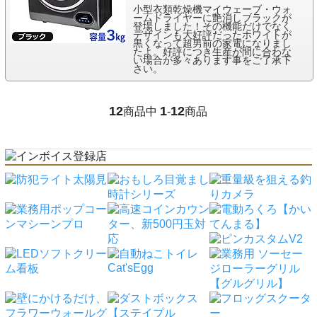
小型衣類乾燥機マイウェーブ・ウォ
ームドライヤーに艶消しブラックが
登場しました！その機能だけでなく
デザインも大好評だったホワイトが
黒くなって超男前の家電になりまし
たよ。好評につき生産が間に合わな
い場合が多々あります事をご了承下
さい。
12
1
12
商品中
-
商品