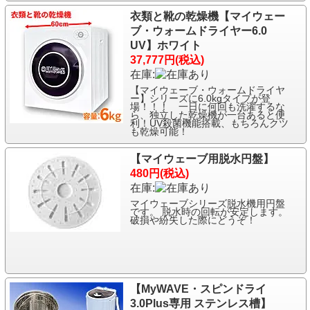
衣類と靴の乾燥機【マイウェー
ブ・ウォームドライヤー6.0
UV】ホワイト
37,777円(税込)
在庫:
【マイウェーブ・ウォームドライヤ
ー】シリーズに6.0kgタイプが登
場！！！ 一日に何回も洗濯するな
ら、独立した乾燥機が一台あると便
利！UV殺菌機能搭載、もちろんクツ
も乾燥可能！
【マイウェーブ用脱水円盤】
480円(税込)
在庫:
マイウェーブシリーズ脱水機用円盤
です。 脱水時の回転が安定します。
破損や紛失した際にどうぞ！
【MyWAVE・スピンドライ
3.0Plus専用 ステンレス槽】