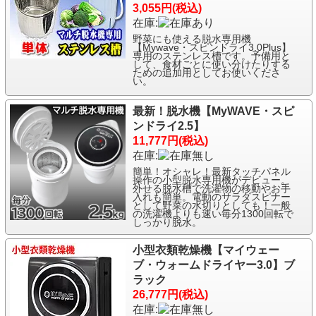
3,055円(税込)
在庫:
野菜にも使える脱水専用機
【Mywave・スピンドライ3.0Plus】
専用のステンレス槽です。予備用と
して、食材ごとに使い分けたりする
ための追加用としてお使いくださ
い。
最新！脱水機【MyWAVE・スピ
ンドライ2.5】
11,777円(税込)
在庫:
簡単！オシャレ！最新タッチパネル
操作の小型脱水専用機がデビュー。
外せる脱水槽で洗濯物の移動やお手
入れも簡単。電動のサラダスピナー
として野菜の水切りとしても！一般
の洗濯機よりも速い毎分1300回転で
しっかり脱水。
小型衣類乾燥機【マイウェー
ブ・ウォームドライヤー3.0】ブ
ラック
26,777円(税込)
在庫: