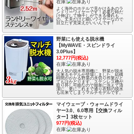
在庫:
よく海外のホテルで見かけるあのラ
ンドリーワイヤーです！必要な時だ
け伸ばして物干しができる優れも
の。丈夫だけど細いワイヤーなので
目立たず見栄えがいいんです！
野菜にも使える脱水機
【MyWAVE・スピンドライ
3.0Plus】
12,777円(税込)
在庫:
大人気の脱水専用機に、野菜が脱水
出来るモデルが登場しました。結構
時間がかかる野菜の水切り作業がと
てもはかどります。ステンレス槽が
取り外し可能なので簡単に洗えて清
潔に、更にこれまで通り衣類の脱水
も出来てしまうマルチモデルです。
マイウェーブ・ウォームドライ
ヤー3.0、6.0専用【交換フィル
ター】3枚セット
977円(税込)
在庫: