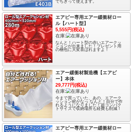
でちぎって使えます。
エアピー専用エアー緩衝材ロー
ル【ハート型】
5,555円(税込)
在庫:
なんと！ハート型の赤いエアークッ
ションが出来ました！プレゼント用
の梱包に大変喜ばれますよ！
エアー緩衝材製造機【エアピ
ー】本体
29,777円(税込)
在庫:
今まで買っていた、あの、エアーク
ッション材がなっ なんと！自分で作
れるようになりました！超コンパク
トサイズで収納場所も経費も削減！
エアピー専用エアー緩衝材ロー