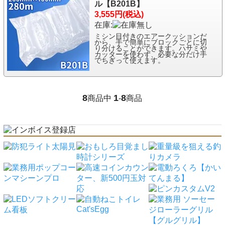
ル【B201B】
3,555円(税込)
在庫:
ミシン目付きのエアークッションだ
から、手で簡単にブロックごとに切
り分けることができます。ハサミや
カッターを使わず、必要な分だけ手
でちぎって使えます。
8
1
8
商品中
-
商品