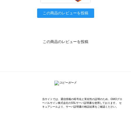
この商品のレビューを投稿
この商品のレビューを投稿
K'sWave Inc.
当サイトでは、通信情報の暗号化と実在性の証明のため、GMOグロ
ーバルサイン株式会社のSSLサーバ証明書を使用しております。 セ
キュアシールより、サーバ証明書の検証結果をご確認ください。