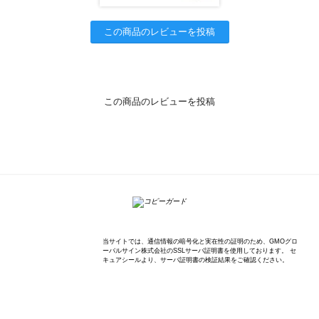
この商品のレビューを投稿
この商品のレビューを投稿
K'sWave Inc.
当サイトでは、通信情報の暗号化と実在性の証明のため、GMOグロ
ーバルサイン株式会社のSSLサーバ証明書を使用しております。 セ
キュアシールより、サーバ証明書の検証結果をご確認ください。