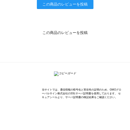
この商品のレビューを投稿
この商品のレビューを投稿
K'sWave Inc.
当サイトでは、通信情報の暗号化と実在性の証明のため、GMOグロ
ーバルサイン株式会社のSSLサーバ証明書を使用しております。 セ
キュアシールより、サーバ証明書の検証結果をご確認ください。