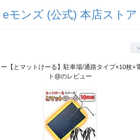
eモンズ (公式) 本店ストア
ー【とマットけーる】駐車場/通路タイプ×10枚+
ト@のレビュー