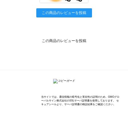
この商品のレビューを投稿
この商品のレビューを投稿
K'sWave Inc.
当サイトでは、通信情報の暗号化と実在性の証明のため、GMOグロ
ーバルサイン株式会社のSSLサーバ証明書を使用しております。 セ
キュアシールより、サーバ証明書の検証結果をご確認ください。