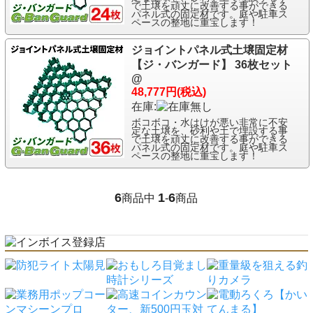
で土壌を頑丈に改善する事ができる
パネル式の固定材です。庭や駐車ス
ペースの整地に重宝します！
ジョイントパネル式土壌固定材
【ジ・バンガード】 36枚セット
@
48,777円(税込)
在庫:
ボコボコ・水はけが悪い非常に不安
定な土壌を、砂利や土で埋設する事
で土壌を頑丈に改善する事ができる
パネル式の固定材です。庭や駐車ス
ペースの整地に重宝します！
6
1
6
商品中
-
商品