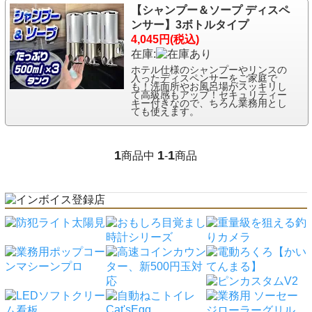
【シャンプー＆ソープ ディスペ
ンサー】3ボトルタイプ
4,045円(税込)
在庫:
ホテル仕様のシャンプーやリンスの
入ったディスペンサーをご家庭で
も！洗面所やお風呂場がスッキリし
て高級感もアップ！セキュリティー
キー付きなので、ちろん業務用とし
ても使えます。
1
1
1
商品中
-
商品