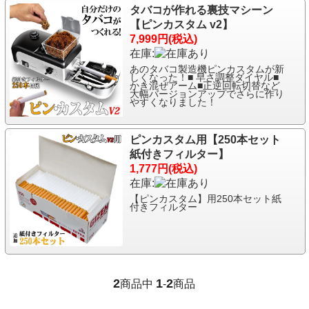
タバコが作れる裏技マシーン
【ピンカスタム v2】
7,999円(税込)
在庫:
あのタバコ製造機ピンカスタムが新
しくなった！■ 早さ調整ダイヤル■
かき混ぜアーム■正逆回転切替など
大幅バージョンアップでさらに作り
やすくなりました！
ピンカスタム用【250本セット
紙付きフィルター】
1,777円(税込)
在庫:
【ピンカスタム】用250本セット紙
付きフィルター
2
1
2
商品中
-
商品