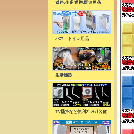
道路,作業,運搬,関連用品
バス・トイレ用品
生活機器
TV壁掛など便利ﾌﾞﾗｹｯﾄ各種