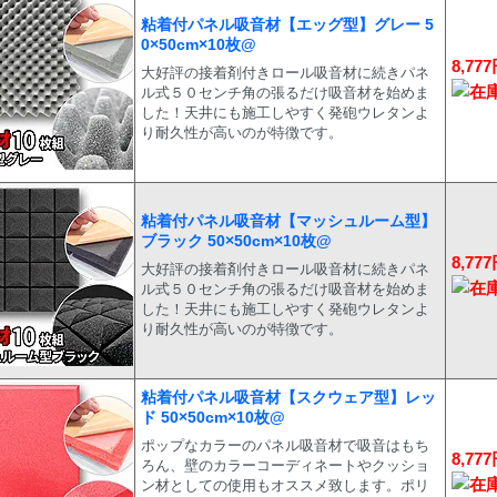
粘着付パネル吸音材【エッグ型】グレー 5
0×50cm×10枚@
8,77
大好評の接着剤付きロール吸音材に続きパネ
ル式５０センチ角の張るだけ吸音材を始めま
した！天井にも施工しやすく発砲ウレタンよ
り耐久性が高いのが特徴です。
粘着付パネル吸音材【マッシュルーム型】
ブラック 50×50cm×10枚@
8,77
大好評の接着剤付きロール吸音材に続きパネ
ル式５０センチ角の張るだけ吸音材を始めま
した！天井にも施工しやすく発砲ウレタンよ
り耐久性が高いのが特徴です。
粘着付パネル吸音材【スクウェア型】レッ
ド 50×50cm×10枚@
ポップなカラーのパネル吸音材で吸音はもち
8,77
ろん、壁のカラーコーディネートやクッショ
ン材としての使用もオススメ致します。ポリ