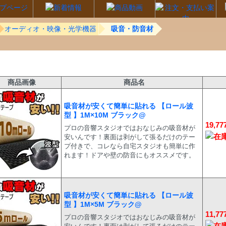
オーディオ・映像・光学機器
吸音・防音材
商品画像
商品名
吸音材が安くて簡単に貼れる 【ロール波
型 】1M×10M ブラック@
19,7
プロの音響スタジオではおなじみの吸音材が
安いんです！裏面は剥がして張るだけのテー
プ付きで、コレなら自宅スタジオも簡単に作
れます！ドアや壁の防音にもオススメです。
吸音材が安くて簡単に貼れる 【ロール波
型 】1M×5M ブラック@
11,7
プロの音響スタジオではおなじみの吸音材が