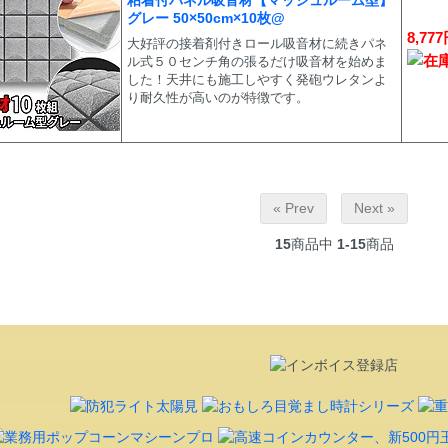
粘着付パネル吸音材【マッシュルーム型】
グレー 50×50cm×10枚@
8,77
大好評の接着剤付きロール吸音材に続きパネ
ル式５０センチ角の張るだけ吸音材を始めま
した！天井にも施工しやすく発砲ウレタンよ
り耐久性が高いのが特徴です。
« Prev
Next »
15
商品中
1-15
商品