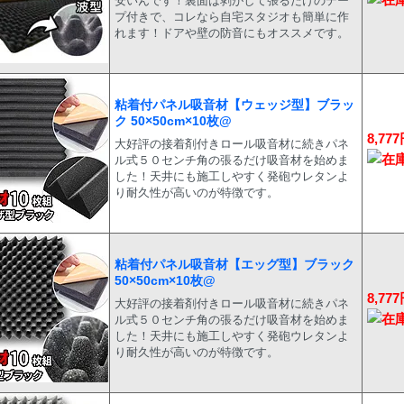
安いんです！裏面は剥がして張るだけのテー
プ付きで、コレなら自宅スタジオも簡単に作
れます！ドアや壁の防音にもオススメです。
粘着付パネル吸音材【ウェッジ型】ブラッ
ク 50×50cm×10枚@
8,77
大好評の接着剤付きロール吸音材に続きパネ
ル式５０センチ角の張るだけ吸音材を始めま
した！天井にも施工しやすく発砲ウレタンよ
り耐久性が高いのが特徴です。
粘着付パネル吸音材【エッグ型】ブラック
50×50cm×10枚@
8,77
大好評の接着剤付きロール吸音材に続きパネ
ル式５０センチ角の張るだけ吸音材を始めま
した！天井にも施工しやすく発砲ウレタンよ
り耐久性が高いのが特徴です。