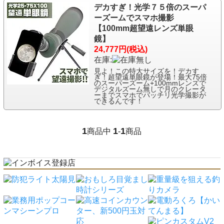
デカすぎ！光学７５倍のスーパ
ーズームでスマホ撮影
【100mm超望遠レンズ単眼
鏡】
24,777円(税込)
在庫:
見よ！この特大サイズを！デカす
ぎ！超望遠単眼鏡が登場！最大75倍
のスーパーズーム+100mmレンズで
デジタルズーム無しで月のクレータ
ーまでスマホでバッチリ光学撮影が
できるんです！
1
1
1
商品中
-
商品