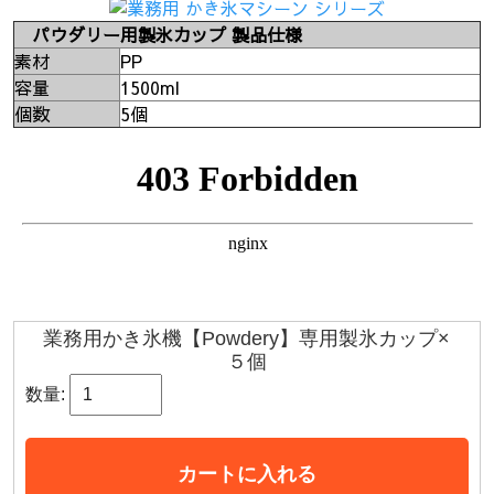
パウダリー用製氷カップ 製品仕様
素材
PP
容量
1500ml
個数
5個
業務用かき氷機【Powdery】専用製氷カップ×
５個
数量:
カートに入れる