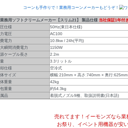
コーンも手作りで！業務用コーンメーカーもどうぞ！
務用ソフトクリームメーカー【スリム21】 製品仕様
当社保証1年付
圧仕様
50Hz(東日本仕様)
力電圧
AC100
費電力
10.8kw / 24h(平均)
大瞬間消費電力
1150W
源ケーブル長さ
2.2m
量
3.3リットル
却仕様
空冷式
体サイズ
横幅:210mm × 高さ:740mm × 奥行:625mm
体重量
42kg
包重量
約54.3kg
属品
着脱式ノズル9種、取扱説明書(日本語)
売れてます！イーモンズなら業
お祭り、イベント用機器が安