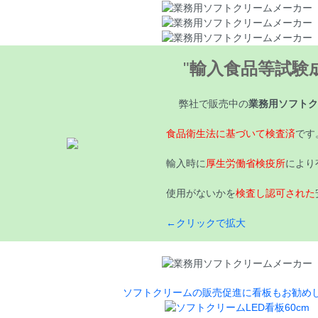
"
輸入食品等試験
弊社で販売中の
業務用ソフトク
食品衛生法に基づいて検査済
です
輸入時に
厚生労働省検疫所
により
使用がないかを
検査し認可された
←クリックで拡大
ソフトクリームの販売促進に看板もお勧め