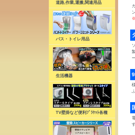
道路,作業,運搬,関連用品
バス・トイレ用品
生活機器
TV壁掛など便利ﾌﾞﾗｹｯﾄ各種