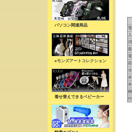
業
パソコン関連商品
電
入
消
最
電
eモンズアートコレクション
容
冷
本
本
梱
着せ替えできるベビーカー
付