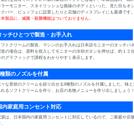
カラーモニター、スタイリッシュな曲線のボディといった、見た目もオシ
ンクバー、ビュッフェに設置したりと店舗のディスプレイにも最適です
※本製品に、滅菌・殺菌機能はついておりません。
タッチひとつで製造・お手入れ
ソフトクリームの製造、マシンのお手入れは日本語モニターのタッチパネ
製造の場合は、原料を投入してモニターの冷却ボタンを押せば、約１２
ーのグラフィックで課程をわかりやすく表示します。
9種類のノズルを付属
様々な形状のクリームを絞り出せる9種類のノズルを付属しました。味と
ふれるソフトクリームを作り、お店の名物メニューを作り出しましょう
国内家庭用コンセント対応
電源は、日本国内の家庭用コンセントに対応しているので、ご家庭や店
す。