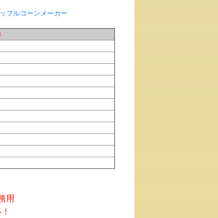
き
務用
い！