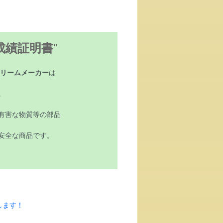
成績証明書
"
リームメーカー
は
。
有害な物質等の部品
安全な商品です。
します！