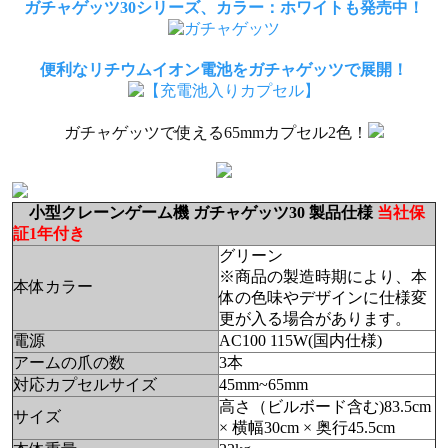
ガチャゲッツ30シリーズ、カラー：ホワイトも発売中！
便利なリチウムイオン電池をガチャゲッツで展開！
ガチャゲッツで使える65mmカプセル2色！
小型クレーンゲーム機 ガチャゲッツ30 製品仕様
当社保
証1年付き
グリーン
※商品の製造時期により、本
本体カラー
体の色味やデザインに仕様変
更が入る場合があります。
電源
AC100 115W(国内仕様)
アームの爪の数
3本
対応カプセルサイズ
45mm~65mm
高さ（ビルボード含む)83.5cm
サイズ
× 横幅30cm × 奥行45.5cm