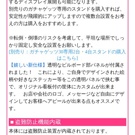
するディスプレイ展開も可能になります。
別売りのガチャゲッツ専用のスタンドを購入すれば、
安定性が飛躍的にアップしますので複数台設置をお考
えの方は購入をおすすめします。
※転倒・倒壊のリスクを考慮して、平坦な場所でしっ
かり固定し安全な設置をお願いします。
[別売り：ガチャゲッツ30専用2台・4台スタンドの購入
はこちら]
【嬉しい新仕様】
透明なビルボード部パネルが付属さ
れました！ これにより、ご自身でデザインされた絵
柄や好きなステッカー等をこの透明パネルで挟む事
で、オリジナル看板付の筐体にカスタムが出来ま
す。 お店や会社のロゴ、メッセージなど自由にデザ
インしてお客様へアピールが出来る点もオススメで
す。
■ 盗難防止機能内蔵
本体には盗難防止装置が内蔵されております。