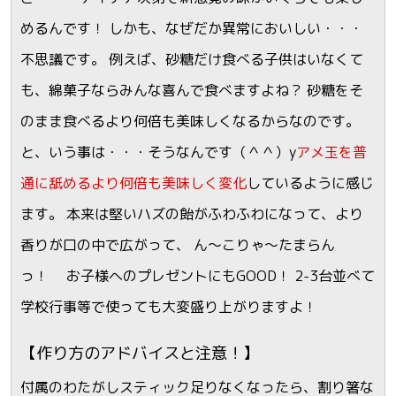
めるんです！ しかも、なぜだか異常においしい・・・
不思議です。 例えば、砂糖だけ食べる子供はいなくて
も、綿菓子ならみんな喜んで食べますよね？ 砂糖をそ
のまま食べるより何倍も美味しくなるからなのです。
と、いう事は・・・そうなんです（＾＾）y
アメ玉を普
通に舐めるより何倍も美味しく変化
しているように感じ
ます。 本来は堅いハズの飴がふわふわになって、より
香りが口の中で広がって、 ん～こりゃ～たまらん
っ！ お子様へのプレゼントにもGOOD！ 2-3台並べて
学校行事等で使っても大変盛り上がりますよ！
【作り方のアドバイスと注意！】
付属のわたがしスティック足りなくなったら、割り箸な