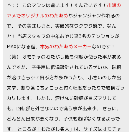
＾；） このマシンは違います！すんごいです！
市販の
アメでオリジナルのわたあめ
がジャンジャン作れるの
で、 その美味しさと、実験的なワクワク感で、なん
と！ 当店スタッフの中年おやじ達3名のテンションが
MAXになる程、
本気のわたあめメーカー
なのです！
（笑） オモチャのわたがし機も何度か使った事がある
んですが、 子供用に低温設計されているせいか、砂糖
が溶けきらずに飛ぶ方が多かったり、 小さいのしか出
来ず、割り箸にちょこっと付く程度だったりで結構ガッ
カリします。 しかも、溶けない砂糖が目ズマリして
も、回転部を外せないので洗う事が出来ず、 さらに、
どんどん出来が悪くなり、子供も遊ばなくなるようで
す。 ところが「わたがし名人」は、サイズはオモチャ