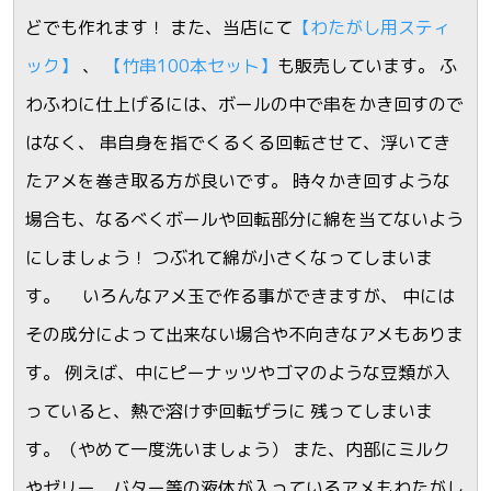
どでも作れます！ また、当店にて
【わたがし用スティ
ック】
、
【竹串100本セット】
も販売しています。 ふ
わふわに仕上げるには、ボールの中で串をかき回すので
はなく、 串自身を指でくるくる回転させて、浮いてき
たアメを巻き取る方が良いです。 時々かき回すような
場合も、なるべくボールや回転部分に綿を当てないよう
にしましょう！ つぶれて綿が小さくなってしまいま
す。 いろんなアメ玉で作る事ができますが、 中には
その成分によって出来ない場合や不向きなアメもありま
す。 例えば、中にピーナッツやゴマのような豆類が入
っていると、熱で溶けず回転ザラに 残ってしまいま
す。（やめて一度洗いましょう） また、内部にミルク
やゼリー、バター等の液体が入っているアメもわたがし