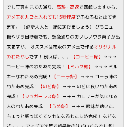
でも写真を見ての通り、
高熱・高速
で回転しますから、
アメ玉を丸ごと入れても15秒程度
でふわふわと出てき
ます。 （必ず大人と一緒に遊びましょう） グラニュー
糖やザラ目砂糖でも、想像通りのおいしいワタ菓子が出
来ますが、 オススメは市販のアメ玉で作る
オリジナル
のわたがし
です！ 例えば、、、
【コーヒー飴】
→→→
コーヒー味のわたあめ完成！
【ミルク飴】
→→→ ミル
キーなわたあめ完成！
【コーラ飴】
→→→ コーラ味の
わたあめ完成！
【のど飴】
→→→ のどに良いわたあめ
完成！
【シュガーレス飴】
→→→ カロリーが気になる
人のわたあめ完成！
【うめ飴】
→→→ 酸味が効いた、
ちょっと酸っぱくてクセになるわたあめ完成！ などな
ど・・・ アイデア次第で新感覚の味がいくらでも楽し