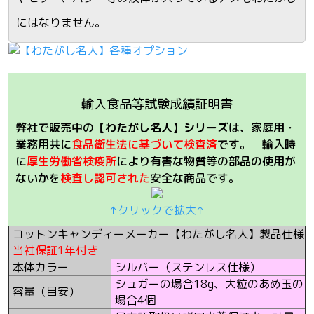
にはなりません。
輸入食品等試験成績証明書
弊社で販売中の
【わたがし名人】シリーズ
は、家庭用・
業務用共に
食品衛生法に基づいて検査済
です。 輸入時
に
厚生労働省検疫所
により有害な物質等の部品の使用が
ないかを
検査し認可された
安全な商品です。
↑クリックで拡大↑
コットンキャンディーメーカー【わたがし名人】製品仕様
当社保証1年付き
本体カラー
シルバー（ステンレス仕様）
シュガーの場合18g、大粒のあめ玉の
容量（目安）
場合4個