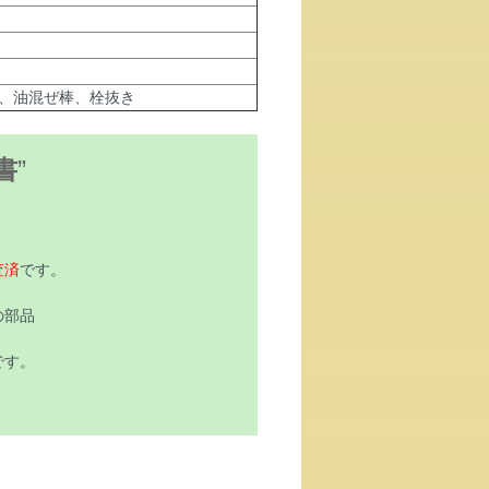
、油混ぜ棒、栓抜き
書
”
査済
です。
の部品
です。