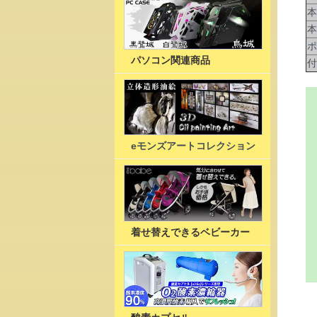
本
本
ポ
パソコン関連商品
付
eモンズアートコレクション
着せ替えできるベビーカー