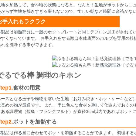
生地を加熱して、食べ頃の状態になると、なんと！生地がポットからニュ
かからず生地を焼きすぎる事もないので、忙しい朝など時間に余裕がな
お手入れもラクラク
本製品は加熱部分に一般のホットプレートと同じテフロン加工がされて
やすくなっています。 お手入れをする際は本体底面のバルブを専用の栓
汚れを洗浄する事ができます。
でるでる棒 調理のキホン
tep1.
食材の用意
ベースとなる玉子や粉物を溶いた生地（お好み焼き・ホットケーキなど）
は長めの物が最適です。 また、串に色んな食材を刺して仕込んでおくの
てある調理物（焼鳥・フランクフルト）が直径3cm以内であればポット
tep2.
ポットを加熱する
本製品は作る量に合わせてポットを加熱することができます。 調理する