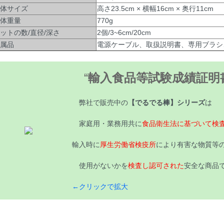
体サイズ
高さ23.5cm × 横幅16cm × 奥行11cm
体重量
770g
ットの数/直径/深さ
2個/3~6cm/20cm
属品
電源ケーブル、取扱説明書、専用ブラシ
“
輸入食品等試験成績証明
弊社で販売中の
【でるでる棒】シリーズ
は
家庭用・業務用共に
食品衛生法に基づいて検
輸入時に
厚生労働省検疫所
により有害な物質等
使用がないかを
検査し認可された
安全な商品
←クリックで拡大