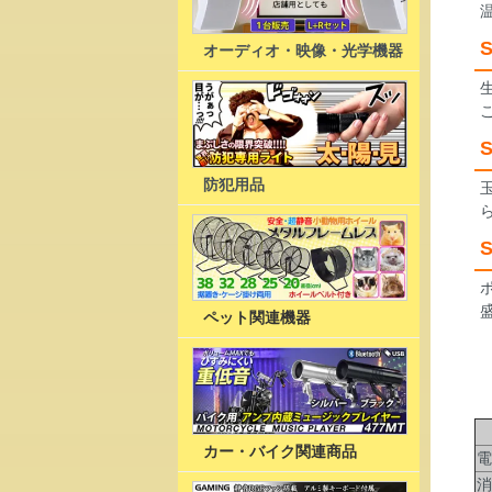
S
オーディオ・映像・光学機器
S
防犯用品
S
ペット関連機器
で
カー・バイク関連商品
電
消