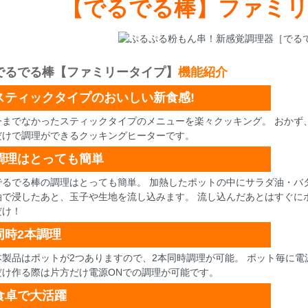
【でるでる棒】ファミ
でるでる棒【ファミリータイプ】
機能紹介
スティックタイプのおいしい新食感!
今までなかったスティックタイプのメニューを楽々クッキング。 おかず
だけで調理ができるクッキングヒーターです。
調理はとっても簡単
でるでる棒の調理はとっても簡単。 加熱したポットの中にサラダ油・バ
油で浸したあと、玉子や生地を流し込みます。 流し込んだあとはすぐに
だけ！
同時2本調理
本製品はポットが2つありますので、2本同時調理が可能。 ポット毎に
だけ作る際は片方だけ電源ONでの調理が可能です。
食卓で大活躍