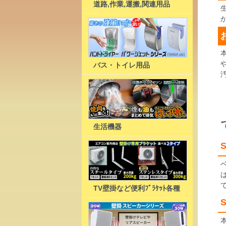
道路,作業,運搬,関連用品
バス・トイレ用品
生活機器
S
TV壁掛など便利ﾌﾞﾗｹｯﾄ各種
S