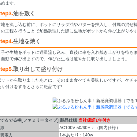
温めます。
tep3.
油を敷く
生地を流し込む前に、ポットにサラダ油やバターを投入し、付属の混ぜ
この工程を行うことで加熱調理した際に生地がポットから伸び上がりや
tep4.
生地を焼く
玉子や生地をポットに適量流し込み、直後に串を入れ焼き上がりを待ちま
ら自動で伸び出ますので、伸びた生地は速やかに取り出しましょう。
tep5.
取り出して盛り付け
ポットから取り出したあとは、そのまま食べても美味しいですが、ケチ
盛り付けをするとさらに絶品です!
るでる棒[ファミリータイプ] 製品仕様
当社保証1年付き
源
AC100V 50/60Hｚ（国内仕様）
費電力
1本あたり : 140w