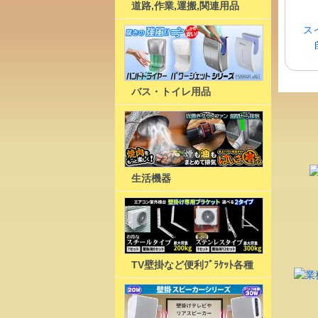
道路,作業,運搬,関連用品
ス
バス・トイレ用品
生活機器
TV壁掛など便利ﾌﾞﾗｹｯﾄ各種