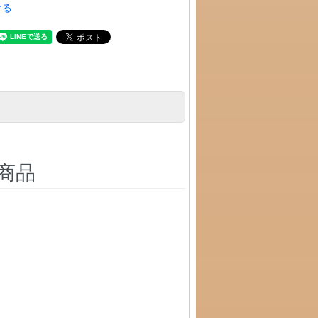
ける
商品