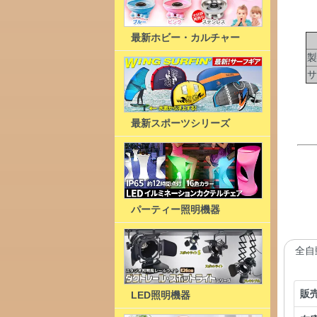
最新ホビー・カルチャー
全
製
サ
最新スポーツシリーズ
パーティー照明機器
全自
販
LED照明機器