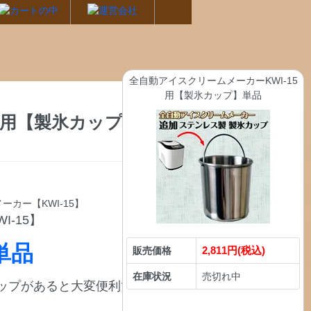
全自動アイスクリームメーカーKWI-15
用【製氷カップ】単品
5用【製氷カップ】単
-15】
単品
2,811円(税込)
販売価格
在庫状況
売切れ中
ップがあると大変便利です。