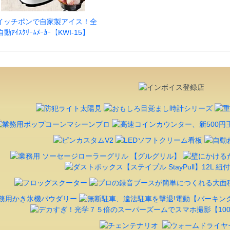
イッチポンで自家製アイス！全
自動ｱｲｽｸﾘｰﾑﾒｰｶｰ【KWI-15】