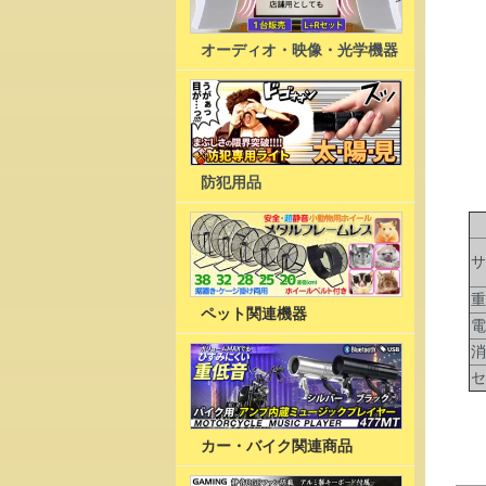
オーディオ・映像・光学機器
防犯用品
ワ
サ
重
ペット関連機器
電
消
セ
カー・バイク関連商品