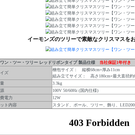
イーモンズのツリーで素敵なクリスマスを
ン・ツー・ツリー レッドリボンタイプ 製品仕様
当社保証1年付き
梱包サイズ： 縦横68cm×厚み11cm
イズ
組み立てサイズ： 高さ180cm×最大直径約6
量
3.3kg
源
100V 50/60Hz (国内仕様)
費電力
12W
ット内容
スタンド、ポール、ツリー、飾り、LED20