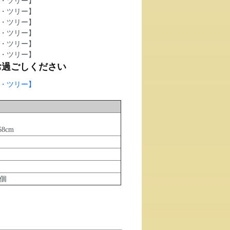
お過ごしください
8cm
0個