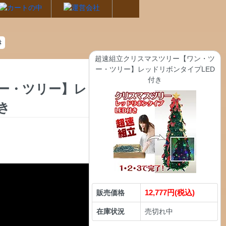
き
超速組立クリスマスツリー【ワン・ツ
ー・ツリー】レッドリボンタイプLED
付き
ー・ツリー】レッド
き
12,777円(税込)
販売価格
在庫状況
売切れ中