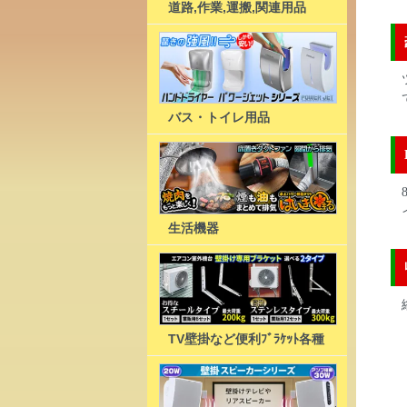
道路,作業,運搬,関連用品
バス・トイレ用品
生活機器
TV壁掛など便利ﾌﾞﾗｹｯﾄ各種