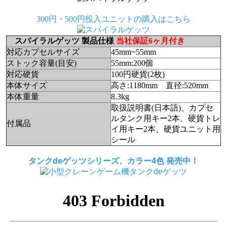
300円・500円投入ユニットの購入はこちら
スパイラルゲッツ 製品仕様
当社保証6ヶ月付き
対応カプセルサイズ
45mm~55mm
ストック容量(目安)
55mm:200個
対応硬貨
100円硬貨(2枚)
本体サイズ
高さ:1180mm 直径:520mm
本体重量
8.3kg
取扱説明書(日本語)、カプセ
ルタンク用キー2本、硬貨トレ
付属品
イ用キー2本、硬貨ユニット用
シール
タンクdeゲッツシリーズ、カラー4色 発売中！