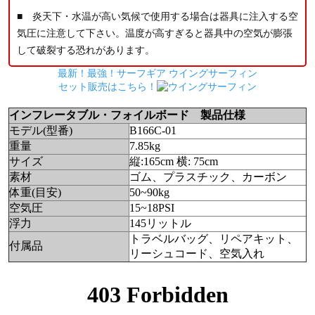
■ 炎天下・水温が高い気候で使用する場合は器具に注入する空
気圧に注意して下さい。温度が高すぎると器具中の空気が膨張
して破裂する恐れがあります。
最新！最強！サーフギア ウイングサーフィン
セット販売はこちら！
インフレータブル・フォイルボード 製品仕様
モデル(型番)
B166C-01
重量
7.85kg
サイズ
縦:165cm 横: 75cm
素材
ゴム、プラスチック、カーボン
体重(目安)
50~90kg
空気圧
15~18PSI
浮力
145リットル
トラベルバッグ、リペアキット、
付属品
リーシュコード、空気入れ