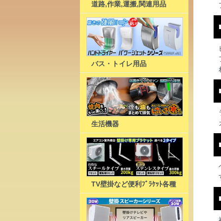
道路,作業,運搬,関連用品
バス・トイレ用品
生活機器
TV壁掛など便利ﾌﾞﾗｹｯﾄ各種