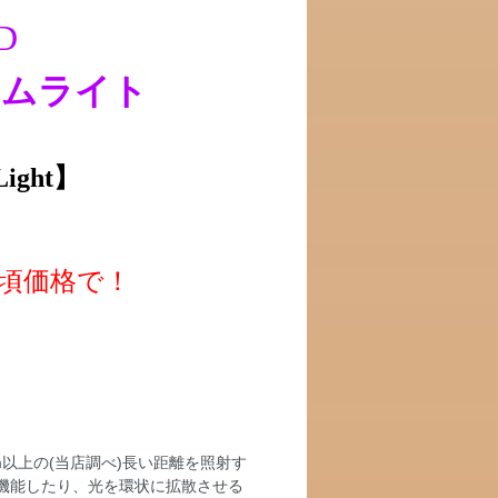
D
ームライト
Light】
頃価格で！
m以上の(当店調べ)長い距離を照射す
機能したり、光を環状に拡散させる