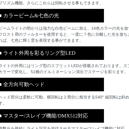
プリズム機能。さらにこれらは回転させる事もできます。
■ カラービーム&七色の光
ビームライトの明かりは強力な白色ビームに加え、14色カラーの光を放
フロスト用のフィルターを使用すると、一度に７色に分離した光を放ち
れば、七色に輝く雲を表現する事ができます。
■ ライト外周を彩るリング型LED
ライトの外周にはリング型のスプリットLEDが搭載されております。ス
カラーで変化し、51種のイルミネーション演出でステージを彩ります。
■ 全方向可動ヘッド
ヘッド部分は柔軟に可動。横回転は２周分に相当する540° 縦回転は斜め
す。
■ マスター/スレイブ機能/DMX512対応
複数台を接続しライト設定を追従させるマスター/スレイブ機能に対応。