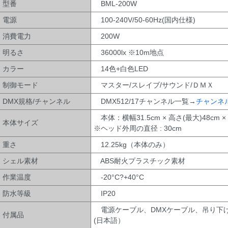
型番
BML-200W
電源
100-240V/50-60Hz(国内仕様)
消費電力
200W
明るさ
36000lx ※10m地点
カラー
14色+白色LED
制御モード
マスター/スレイブ/サウンド/ＤＭＸ
DMX規格/チャンネル
DMX512/17チャンネル一覧→
チャンネ
本体：横幅31.5cm × 高さ(最大)48cm ×
本体サイズ
※ヘッド外周の直径 : 30cm
重さ
12.25kg（本体のみ）
シェル素材
ABS耐火プラスチック素材
作業温度
-20°C?+40°C
防水等級
IP20
電源ケーブル、DMXケーブル、吊り下
付属品
(日本語）