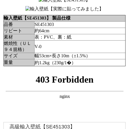
輸入壁紙【SE451303】 製品仕様
品番
SE451303
リピート
約64cm
素材
表：PVC、裏：紙
燃焼性（ＵＬ
V-0
９４規格）
サイズ
幅53cm×長さ10m（±1.5%）
重量
約1.2kg（230g/1�）
高級輸入壁紙【SE451303】