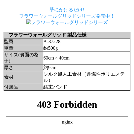
壁にかけるだけ!
フラワーウォールグリッドシリーズ発売中！
フラワーウォールグリッド 製品仕様
型番
A-37228
重量
約500g
サイズ(裏面の格
60cm × 40cm
子)
厚さ
約9cm
シルク風人工素材（難燃性ポリエステ
素材
ル）
付属品
結束バンド