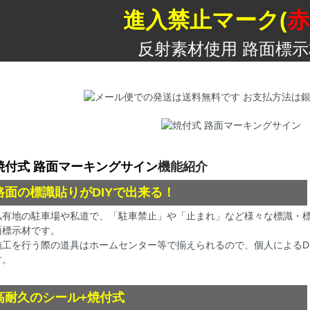
進入禁止マーク(
赤
反射素材使用 路面標示
焼付式 路面マーキングサイン
機能紹介
路面の標識貼りがDIYで出来る！
私有地の駐車場や私道で、「駐車禁止」や「止まれ」など様々な標識・
面標示材です。
施工を行う際の道具はホームセンター等で揃えられるので、個人によるD
す。
高耐久のシール+焼付式