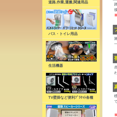
道路,作業,運搬,関連用品
バス・トイレ用品
生活機器
TV壁掛など便利ﾌﾞﾗｹｯﾄ各種