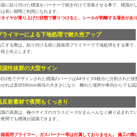
路面に貼り付けた標識をバーナーで焼き付けて溶着させる事で、標識が
後は長い期間ご利用になれます。
※タイヤが乗り上げた状態で擦りつけると、シールが剥離する場合があ
プライマーによる下地処理で耐久性アップ
施工する際は、貼り付ける前に路面用プライマーで下地処理をする事で
一段と向上します。
視認性抜群の大型サイン
赤白2色でデザインされた標識のパーツはA4サイズ6枚分に分割された
わせれば直径590mm相当の大きさになり、離れた場所や車内からでも認
高反射素材で夜間もくっきり
標識の表面は、極小サイズのガラスビーズがまんべんなく練り込まれてい
で夜間でも標識が認識できます。
※路面用プライマー、ガスバーナー等は付属しておりません。 施工の際