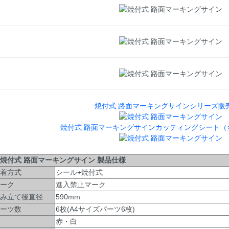
焼付式 路面マーキングサインシリーズ販
焼付式 路面マーキングサインカッティングシート（
付式 路面マーキングサイン 製品仕様
着方式
シール+焼付式
ーク
進入禁止マーク
み立て後直径
590mm
ーツ数
6枚(A4サイズパーツ6枚)
赤・白