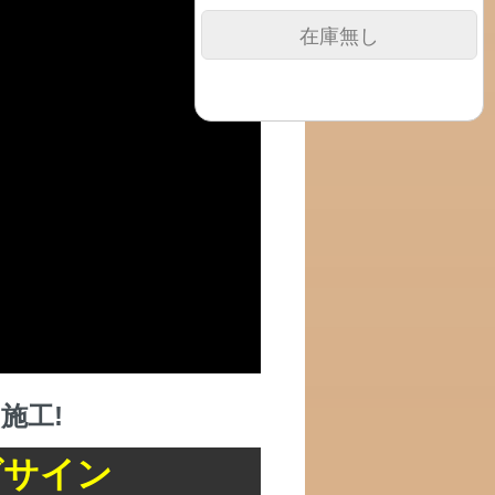
在庫無し
施工!
グサイン