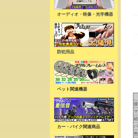
オーディオ・映像・光学機器
防犯用品
ペット関連機器
焼
接
マ
組
パ
カー・バイク関連商品
色