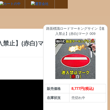
路面標識ロードマーキングサイン【進
入禁止】(赤白)マーク 009
禁止】(赤白)マーク
8,777円(税込)
販売価格
在庫状況
売切れ中