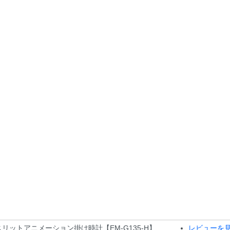
スリットアニメーション掛け時計【EM-G135-H】
レビューを見