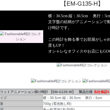
【EM-G135-H】
横：30.5cm 縦：30.5cm 奥行：5c
文字盤の絵柄がアニメーションで
け時計です。
この時計を飾る事でお部屋がしゃ
度もUP！
オシャレなオフィスやお店にもGO
リットアニメーション掛け時計 【EM-G135-W】 製品仕様
当社保証6
イズ
横：30.5cm 縦：30.5cm 奥行：5cm
量
700g (電池無し時)
源
単一乾電池1本(別売)