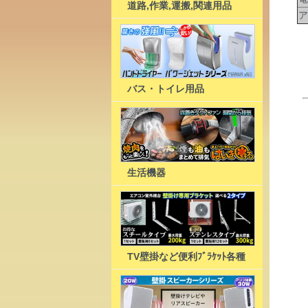
道路,作業,運搬,関連用品
ア
バス・トイレ用品
生活機器
TV壁掛など便利ﾌﾞﾗｹｯﾄ各種