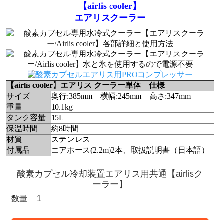
【airlis cooler】
エアリスクーラー
【airlis cooler】エアリス クーラー単体 仕様
サイズ
奥行:385mm 横幅:245mm 高さ:347mm
重量
10.1kg
タンク容量
15L
保温時間
約8時間
材質
ステンレス
付属品
エアホース(2.2m)2本、取扱説明書（日本語）
酸素カプセル冷却装置エアリス用共通【airlisク
ーラー】
数量: