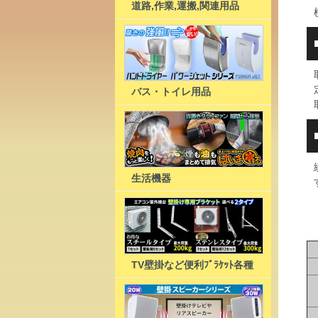
道路,作業,運搬,関連用品
バス・トイレ用品
生活機器
TV壁掛など便利ﾌﾞﾗｹｯﾄ各種