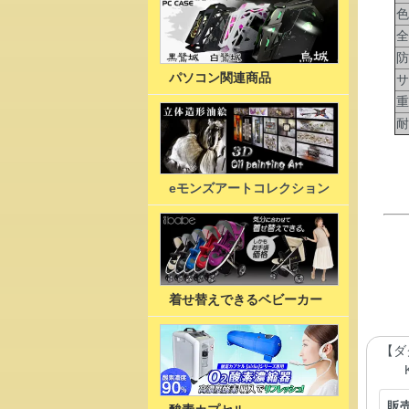
色
全
防
パソコン関連商品
サ
重
耐
eモンズアートコレクション
着せ替えできるベビーカー
【ダ
販