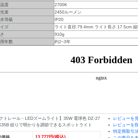
温度
2700K
光束
2450ルーメン
水等級
IP20
イズ
ライト直径:79.4mm ライト長さ:17.5cm 縦幅
さ
910g
用年数
約2~3年
クトレール・LEDズームライト】35W 電球色 DZ-27
レビューを見
K35B 絞りで明かりを調節できるスポットライト
レビューを
特定商取引
13,777円(税込)
売価格
この商品を