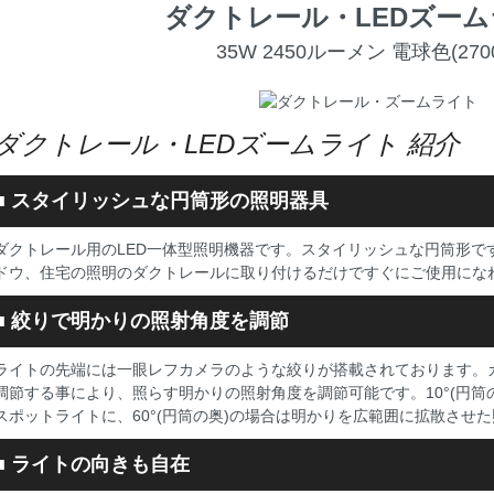
ダクトレール・LEDズー
35W 2450ルーメン 電球色(270
ダクトレール・LEDズームライト 紹介
■
スタイリッシュな円筒形の照明器具
ダクトレール用のLED一体型照明機器です。スタイリッシュな円筒形で
ドウ、住宅の照明のダクトレールに取り付けるだけですぐにご使用にな
■
絞りで明かりの照射角度を調節
ライトの先端には一眼レフカメラのような絞りが搭載されております。
調節する事により、照らす明かりの照射角度を調節可能です。10°(円筒
スポットライトに、60°(円筒の奥)の場合は明かりを広範囲に拡散させ
■
ライトの向きも自在