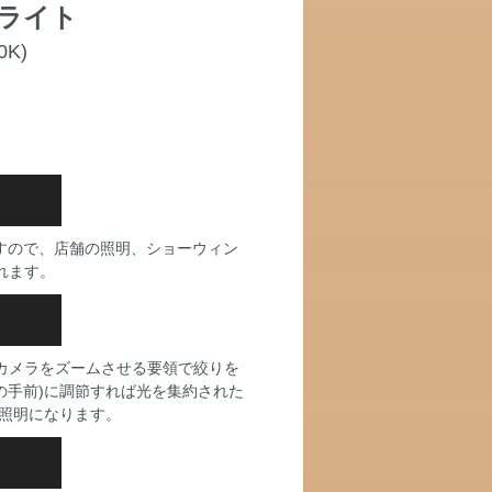
ムライト
0K)
すので、店舗の照明、ショーウィン
れます。
カメラをズームさせる要領で絞りを
の手前)に調節すれば光を集約された
た照明になります。