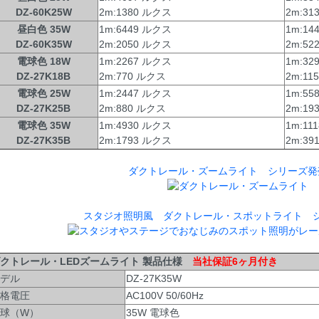
DZ-60K25W
2m:1380 ルクス
2m:3
昼白色 35W
1m:6449 ルクス
1m:14
DZ-60K35W
2m:2050 ルクス
2m:5
電球色 18W
1m:2267 ルクス
1m:32
DZ-27K18B
2m:770 ルクス
2m:1
電球色 25W
1m:2447 ルクス
1m:55
DZ-27K25B
2m:880 ルクス
2m:1
電球色 35W
1m:4930 ルクス
1m:11
DZ-27K35B
2m:1793 ルクス
2m:3
ダクトレール・ズームライト シリーズ発
スタジオ照明風 ダクトレール・スポットライト 
クトレール・LEDズームライト 製品仕様
当社保証6ヶ月付き
デル
DZ-27K35W
格電圧
AC100V 50/60Hz
球（W）
35W 電球色