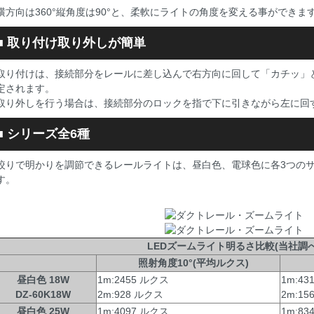
横方向は360°縦角度は90°と、柔軟にライトの角度を変える事ができま
■
取り付け取り外しが簡単
取り付けは、接続部分をレールに差し込んで右方向に回して「カチッ」
定されます。
取り外しを行う場合は、接続部分のロックを指で下に引きながら左に回
■
シリーズ全6種
絞りで明かりを調節できるレールライトは、昼白色、電球色に各3つのサ
す。
LEDズームライト明るさ比較(当社調べ
照射角度10°(平均ルクス)
昼白色 18W
1m:2455 ルクス
1m:43
DZ-60K18W
2m:928 ルクス
2m:1
昼白色 25W
1m:4097 ルクス
1m:83