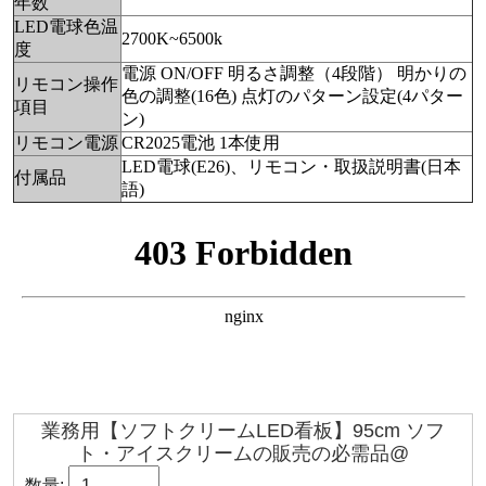
年数
LED電球色温
2700K~6500k
度
電源 ON/OFF
明るさ調整（4段階）
明かりの
リモコン操作
色の調整(16色)
点灯のパターン設定(4パター
項目
ン)
リモコン電源
CR2025電池 1本使用
LED電球(E26)、リモコン・取扱説明書(日本
付属品
語)
業務用【ソフトクリームLED看板】95cm ソフ
ト・アイスクリームの販売の必需品@
数量: