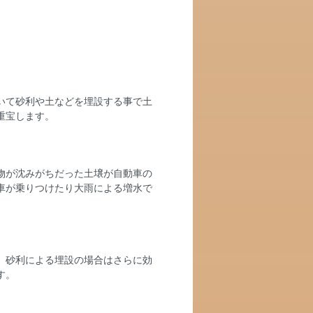
いて砂利や土などを埋設する事で土
重宝します。
物が沈みがちだった土壌が自動車の
車が乗りつけたり大雨による増水で
。砂利による埋設の場合はさらに効
す。