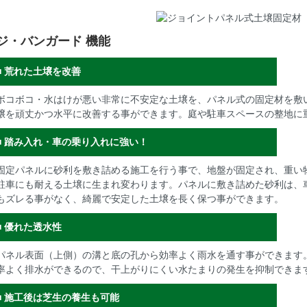
ジ・バンガード 機能
■ 荒れた土壌を改善
ボコボコ・水はけが悪い非常に不安定な土壌を、パネル式の固定材を敷
壌を頑丈かつ水平に改善する事ができます。庭や駐車スペースの整地に
■ 踏み入れ・車の乗り入れに強い！
固定パネルに砂利を敷き詰める施工を行う事で、地盤が固定され、重い
駐車にも耐える土壌に生まれ変わります。パネルに敷き詰めた砂利は、
もズレる事がなく、綺麗で安定した土壌を長く保つ事ができます。
■ 優れた透水性
パネル表面（上側）の溝と底の孔から効率よく雨水を通す事ができます
率よく排水ができるので、干上がりにくい水たまりの発生を抑制できま
■ 施工後は芝生の養生も可能