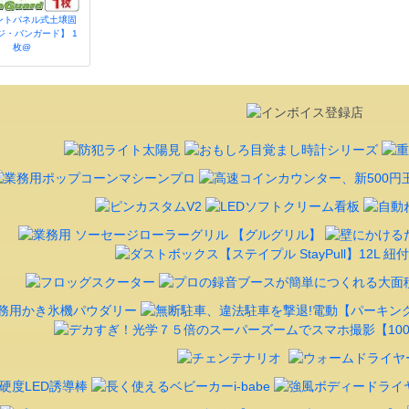
ントパネル式土壌固
ジ・バンガード】 1
枚@