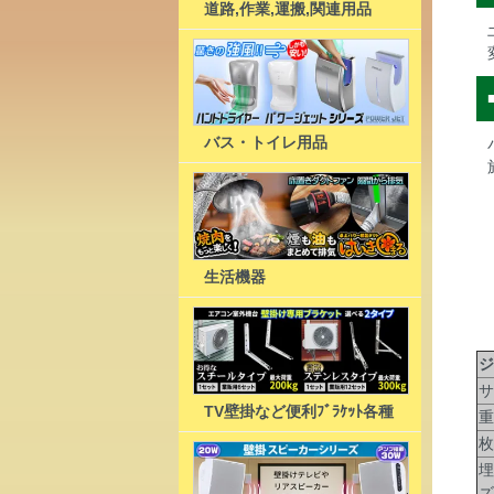
道路,作業,運搬,関連用品
バス・トイレ用品
生活機器
ジ
サ
TV壁掛など便利ﾌﾞﾗｹｯﾄ各種
重
枚
埋
ズ