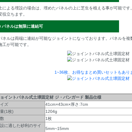
土による埋設の場合は、埋めたパネルの上に芝生を植える事が可能です
変役立ちます。
■ パネルは無限に連結可
パネルは両端に連結が可能なジョイントになっております。パネルを複
施工が可能です。
1~36枚、お得なまとめ買いセットもあり
ョイントパネル式土壌固定材 ジ・バンガード 製品仕様
イズ
41cm×43cm×厚さ:7cm
量(1枚)
1204g
数
1枚
設に適した砂利のサイ
5mm~15mm