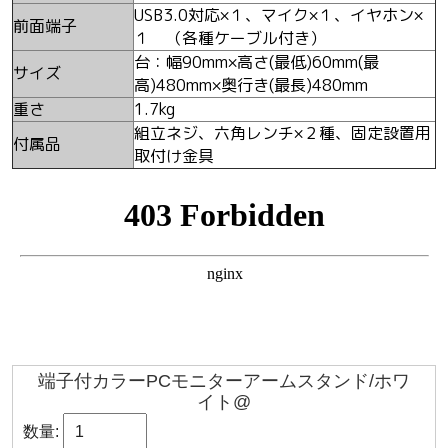
USB3.0対応×１、マイク×１、イヤホン×
前面端子
１ （各種ケーブル付き）
台：幅90mm×高さ(最低)60mm(最
サイズ
高)480mm×奥行き(最長)480mm
重さ
1.7kg
組立ネジ、六角レンチ×２種、固定設置用
付属品
取付け金具
端子付カラーPCモニターアームスタンド/ホワ
イト@
数量: