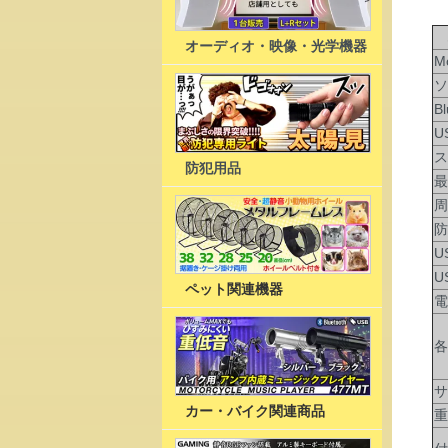
バ
オーディオ・映像・光学機器
M
ソ
B
U
ス
防犯用品
最
周
防
U
U
ペット関連機器
電
各
サ
カー・バイク関連商品
重