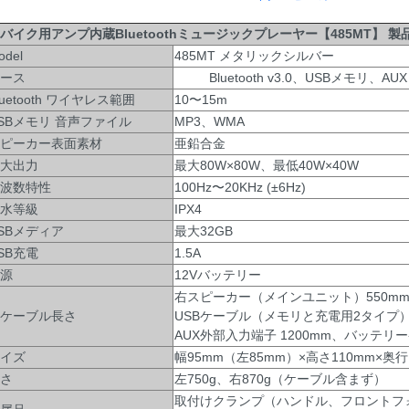
イク用アンプ内蔵Bluetoothミュージックプレーヤー【485MT】 
odel
485MT メタリックシルバー
ース
Bluetooth v3.0、USBメモリ
luetooth ワイヤレス範囲
10〜15m
SBメモリ 音声ファイル
MP3、WMA
ピーカー表面素材
亜鉛合金
大出力
最大80W×80W、最低40W×40W
波数特性
100Hz〜20KHz (±6Hz)
水等級
IPX4
SBメディア
最大32GB
SB充電
1.5A
源
12Vバッテリー
右スピーカー（メインユニット）550mm
ケーブル長さ
USBケーブル（メモリと充電用2タイプ）
AUX外部入力端子 1200mm、バッテリー
イズ
幅95mm（左85mm）×高さ110mm×奥行
さ
左750g、右870g（ケーブル含まず）
取付けクランプ（ハンドル、フロントフ