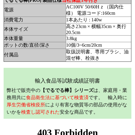
でるでる棒[PRO] 製品仕様
当社保証1年付き
AC100V 50/60Hｚ（国内仕
電源
様） 電源コード:160cm
消費電力
1本あたり : 140w
高さ23cm × 横幅35cm × 奥行
本体サイズ
20.5cm
本体重量
3.8kg
ポットの数/直径/深さ
10個/3~6cm/20cm
取扱説明書、専用ブラシ、油
付属品
混ぜ棒、栓抜き
輸入食品等試験成績証明書
弊社で販売中の
【でるでる棒】シリーズ
は、家庭用・業
務用共に
食品衛生法に基づいて検査済
です。 輸入時に
厚生労働省検疫所
により有害な物質等の部品の使用がな
いかを
検査し認可された
安全な商品です。