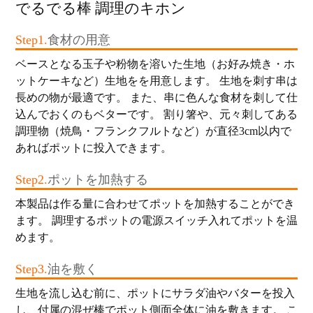
でるでる棒 調理のキホン
Step1.
食材の用意
ベースとなる玉子や粉物を溶いた生地（お好み焼き・ホ
ットケーキなど）生地をを用意します。 生地を刺す串は
長めの物が最適です。 また、串に色んな食材を刺して仕
込んでおくのもベターです。 割り箸や、元々刺してある
調理物（焼鳥・フランクフルトなど）が直径3cm以内で
あればポットに投入できます。
Step2.
ポットを加熱する
本製品は作る量に合わせてポットを加熱することができ
ます。 調理するポットの電源スイッチ入れてポットを温
めます。
Step3.
油を敷く
生地を流し込む前に、ポットにサラダ油やバターを投入
し、付属の混ぜ棒でポット側面全体に油を敷きます。 こ